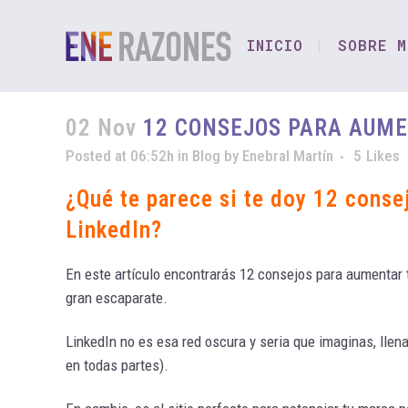
INICIO
SOBRE M
02 Nov
12 CONSEJOS PARA AUMEN
Posted at 06:52h
in
Blog
by
Enebral Martín
5
Likes
¿Qué te parece si te doy 12 consej
LinkedIn?
En este artículo encontrarás 12 consejos para aumentar tu
gran escaparate.
LinkedIn no es esa red oscura y seria que imaginas, llen
en todas partes).